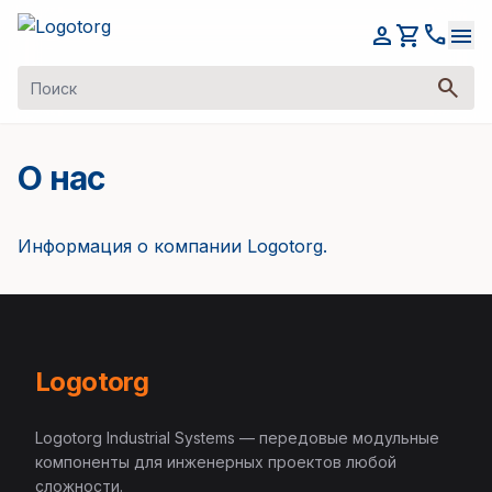
call
person
shopping_cart
menu
search
О нас
Информация о компании Logotorg.
Logotorg
Logotorg Industrial Systems — передовые модульные
компоненты для инженерных проектов любой
сложности.