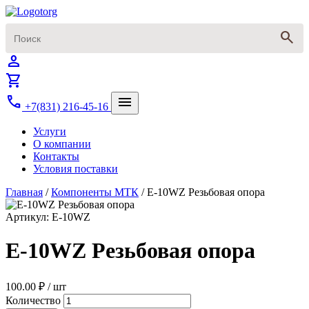
search
person
shopping_cart
call
menu
+7(831) 216-45-16
Услуги
О компании
Контакты
Условия поставки
Главная
/
Компоненты МТК
/
E-10WZ Резьбовая опора
Артикул: E-10WZ
E-10WZ Резьбовая опора
100.00 ₽
/ шт
Количество