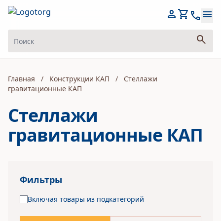
person
shopping_cart
menu
call
search
Главная
/
Конструкции КАП
/
Стеллажи
гравитационные КАП
Стеллажи
гравитационные КАП
Фильтры
Включая товары из подкатегорий